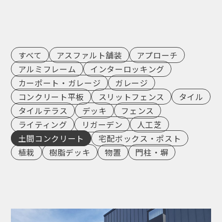
すべて
アスファルト舗装
アプローチ
アルミフレーム
インターロッキング
カーポート・ガレージ
ガレージ
コンクリート平板
スリットフェンス
タイル
タイルテラス
デッキ
フェンス
ライティング
リガーデン
人工芝
土間コンクリート
宅配ボックス・ポスト
植栽
樹脂デッキ
物置
門柱・塀