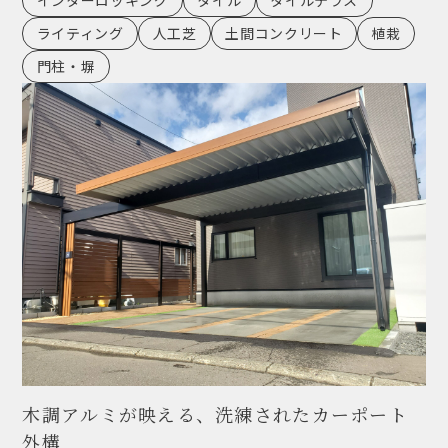
インターロッキング
タイル
タイルテラス
ライティング
人工芝
土間コンクリート
植栽
門柱・塀
木調アルミが映える、洗練されたカーポート
外構