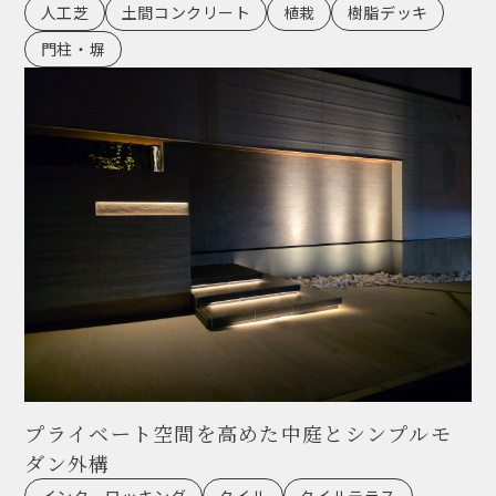
人工芝
土間コンクリート
植栽
樹脂デッキ
門柱・塀
プライベート空間を高めた中庭とシンプルモ
ダン外構